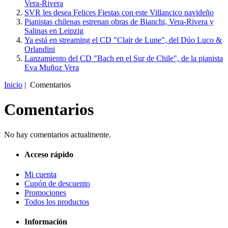
Vera-Rivera
SVR les desea Felices Fiestas con este Villancico navideño
Pianistas chilenas estrenan obras de Bianchi, Vera-Rivera y
Salinas en Leipzig
Ya está en streaming el CD "Clair de Lune", del Dúo Luco &
Orlandini
Lanzamiento del CD "Bach en el Sur de Chile", de la pianista
Eva Muñoz Vera
Inicio
| Comentarios
Comentarios
No hay comentarios actualmente.
Acceso rápido
Mi cuenta
Cupón de descuento
Promociones
Todos los productos
Información