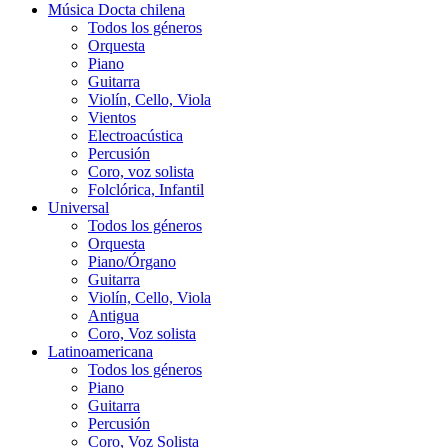
Música Docta chilena
Todos los géneros
Orquesta
Piano
Guitarra
Violín, Cello, Viola
Vientos
Electroacústica
Percusión
Coro, voz solista
Folclórica, Infantil
Universal
Todos los géneros
Orquesta
Piano/Órgano
Guitarra
Violín, Cello, Viola
Antigua
Coro, Voz solista
Latinoamericana
Todos los géneros
Piano
Guitarra
Percusión
Coro, Voz Solista