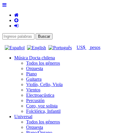
US$
pesos
Música Docta chilena
Todos los géneros
Orquesta
Piano
Guitarra
Violín, Cello, Viola
Vientos
Electroacústica
Percusión
Coro, voz solista
Folclórica, Infantil
Universal
Todos los géneros
Orquesta
Piano/Órgano