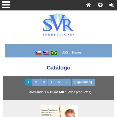
US$
Pesos
Catálogo
1
2
3
4
5
...
[Siguiente »]
Mostrando
1
a
10
(of
148
nuevos productos)