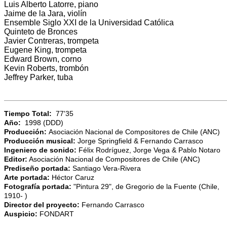
Luis Alberto Latorre, piano
Jaime de la Jara, violín
Ensemble Siglo XXI de la Universidad Católica
Quinteto de Bronces
Javier Contreras, trompeta
Eugene King, trompeta
Edward Brown, corno
Kevin Roberts, trombón
Jeffrey Parker, tuba
Tiempo Total:
77'35
Año:
1998 (DDD)
Producción:
Asociación Nacional de Compositores de Chile (ANC)
Producción musical:
Jorge Springfield & Fernando Carrasco
Ingeniero de sonido:
Félix Rodríguez, Jorge Vega & Pablo Notaro
Editor:
Asociación Nacional de Compositores de Chile (ANC)
Prediseño portada:
Santiago Vera-Rivera
Arte portada:
Héctor Caruz
Fotografía portada:
"Pintura 29", de Gregorio de la Fuente (Chile,
1910- )
Director del proyecto:
Fernando Carrasco
Auspicio:
FONDART