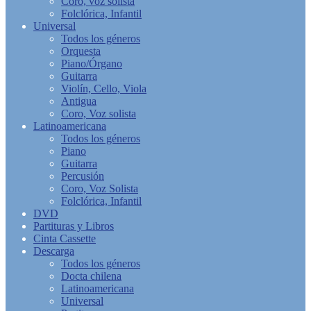
Coro, voz solista
Folclórica, Infantil
Universal
Todos los géneros
Orquesta
Piano/Órgano
Guitarra
Violín, Cello, Viola
Antigua
Coro, Voz solista
Latinoamericana
Todos los géneros
Piano
Guitarra
Percusión
Coro, Voz Solista
Folclórica, Infantil
DVD
Partituras y Libros
Cinta Cassette
Descarga
Todos los géneros
Docta chilena
Latinoamericana
Universal