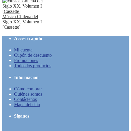
Música Chilena del
Siglo XX, Volumen I
[Cassette]
Acceso rápido
Mi cuenta
Cupón de descuento
Promociones
Todos los productos
Información
Cómo comprar
Quiénes somos
Contáctenos
Mapa del sitio
Síganos