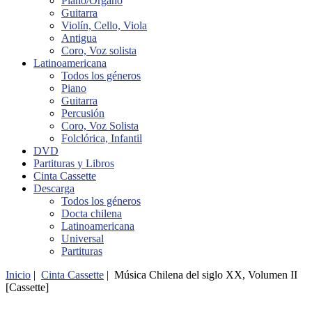
Piano/Órgano
Guitarra
Violín, Cello, Viola
Antigua
Coro, Voz solista
Latinoamericana
Todos los géneros
Piano
Guitarra
Percusión
Coro, Voz Solista
Folclórica, Infantil
DVD
Partituras y Libros
Cinta Cassette
Descarga
Todos los géneros
Docta chilena
Latinoamericana
Universal
Partituras
Inicio
|
Cinta Cassette
| Música Chilena del siglo XX, Volumen II
[Cassette]