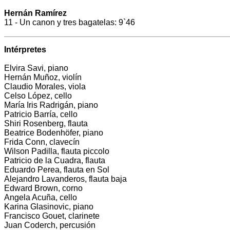
Hernán Ramírez
11 - Un canon y tres bagatelas: 9`46
Intérpretes
Elvira Savi, piano
Hernán Muñoz, violín
Claudio Morales, viola
Celso López, cello
María Iris Radrigán, piano
Patricio Barría, cello
Shiri Rosenberg, flauta
Beatrice Bodenhöfer, piano
Frida Conn, clavecín
Wilson Padilla, flauta piccolo
Patricio de la Cuadra, flauta
Eduardo Perea, flauta en Sol
Alejandro Lavanderos, flauta baja
Edward Brown, corno
Angela Acuña, cello
Karina Glasinovic, piano
Francisco Gouet, clarinete
Juan Coderch, percusión