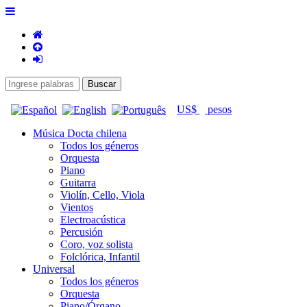
US$
pesos
Música Docta chilena
Todos los géneros
Orquesta
Piano
Guitarra
Violín, Cello, Viola
Vientos
Electroacústica
Percusión
Coro, voz solista
Folclórica, Infantil
Universal
Todos los géneros
Orquesta
Piano/Órgano