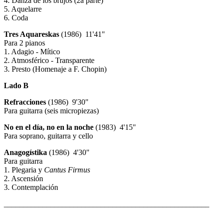
4. Danza de los brujos (2a parte)
5. Aquelarre
6. Coda
Tres Aquareskas
(1986) 11'41"
Para 2 pianos
1. Adagio - Mítico
2. Atmosférico - Transparente
3. Presto (Homenaje a F. Chopin)
Lado B
Refracciones
(1986) 9'30"
Para guitarra (seis micropiezas)
No en el día, no en la noche
(1983) 4'15"
Para soprano, guitarra y cello
Anagogístika
(1986) 4'30"
Para guitarra
1. Plegaria y
Cantus Firmus
2. Ascensión
3. Contemplación
_____________________________________________________