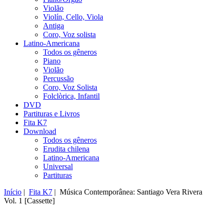
Violão
Violín, Cello, Viola
Antiga
Coro, Voz solista
Latino-Americana
Todos os gêneros
Piano
Violão
Percussão
Coro, Voz Solista
Folclòrica, Infantil
DVD
Partituras e Livros
Fita K7
Download
Todos os gêneros
Erudita chilena
Latino-Americana
Universal
Partituras
Início
|
Fita K7
| Música Contemporânea: Santiago Vera Rivera
Vol. 1 [Cassette]