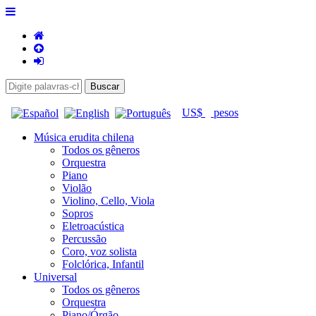
US$
pesos
Música erudita chilena
Todos os gêneros
Orquestra
Piano
Violão
Violino, Cello, Viola
Sopros
Eletroacústica
Percussão
Coro, voz solista
Folclórica, Infantil
Universal
Todos os gêneros
Orquestra
Piano/Órgão