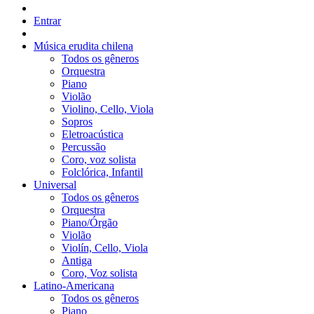
Entrar
Música erudita chilena
Todos os gêneros
Orquestra
Piano
Violão
Violino, Cello, Viola
Sopros
Eletroacústica
Percussão
Coro, voz solista
Folclórica, Infantil
Universal
Todos os gêneros
Orquestra
Piano/Órgão
Violão
Violín, Cello, Viola
Antiga
Coro, Voz solista
Latino-Americana
Todos os gêneros
Piano