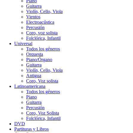
Piano
Guitarra
Violín, Cello, Viola
Vientos
Electroacústica
Percusión
Coro, voz solista
Folclórica, Infantil
Universal
Todos los géneros
Orquesta
Piano/Órgano
Guitarra
Violín, Cello, Viola
Antigua
Coro, Voz solista
Latinoamericana
Todos los géneros
Piano
Guitarra
Percusión
Coro, Voz Solista
Folclórica, Infantil
DVD
Partituras y Libros