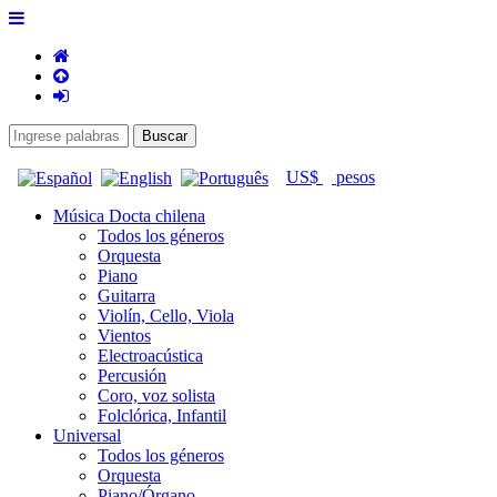
US$
pesos
Música Docta chilena
Todos los géneros
Orquesta
Piano
Guitarra
Violín, Cello, Viola
Vientos
Electroacústica
Percusión
Coro, voz solista
Folclórica, Infantil
Universal
Todos los géneros
Orquesta
Piano/Órgano