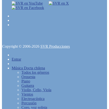
Copyright © 2006-2026
SVR Producciones
Entrar
Música Docta chilena
Todos los géneros
Orquesta
Piano
Guitarra
Violín, Cello, Viola
Vientos
Electroacústica
Percusión
Coro, voz solista