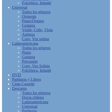
Folclórica, Infantil
Universal
Todos los géneros
Orquesta
Piano/Órgano
Guitarra
Violín, Cello, Viola
Antigua
Coro, Voz solista
Latinoamericana
Todos los géneros
Piano
Guitarra
Percusión
Coro, Voz Solista
Folclórica, Infantil
DVD
Partituras y Libros
Cinta Cassette
Descarga
Todos los géneros
Docta chilena
Latinoamericana
Universal
Partituras