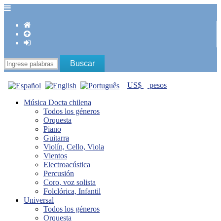
US$
pesos
Música Docta chilena
Todos los géneros
Orquesta
Piano
Guitarra
Violín, Cello, Viola
Vientos
Electroacústica
Percusión
Coro, voz solista
Folclórica, Infantil
Universal
Todos los géneros
Orquesta