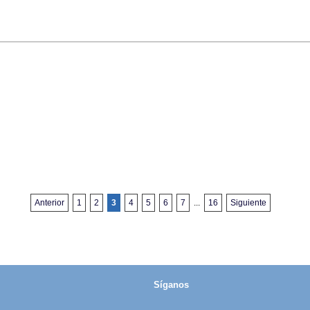
Anterior
1
2
3
4
5
6
7
...
16
Siguiente
Síganos