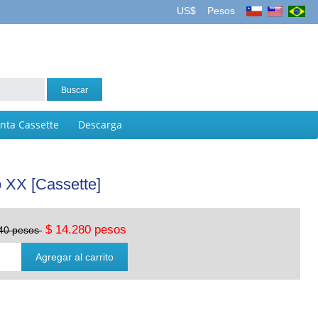
US$
Pesos
inta Cassette
Descarga
o XX [Cassette]
$ 14.280 pesos
040 pesos