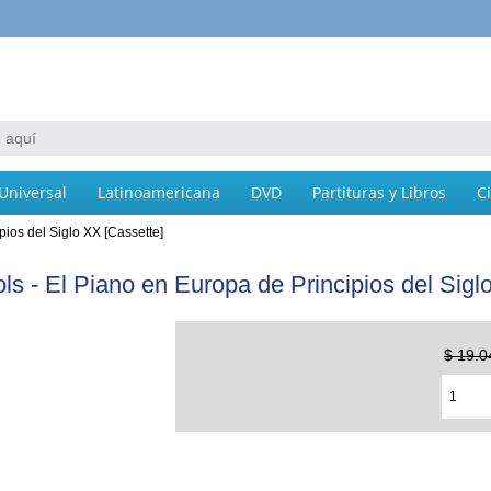
Universal
Latinoamericana
DVD
Partituras y Libros
C
ios del Siglo XX [Cassette]
s - El Piano en Europa de Principios del Sigl
$ 19.