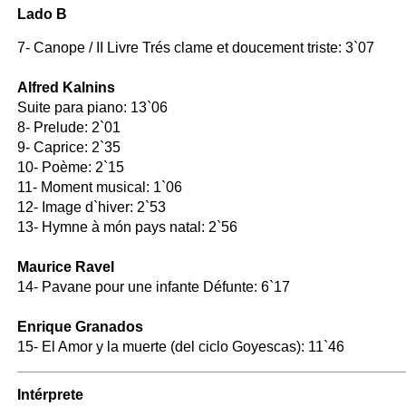
Lado B
7- Canope / II Livre Trés clame et doucement triste: 3`07
Alfred Kalnins
Suite para piano: 13`06
8- Prelude: 2`01
9- Caprice: 2`35
10- Poème: 2`15
11- Moment musical: 1`06
12- Image d`hiver: 2`53
13- Hymne à món pays natal: 2`56
Maurice Ravel
14- Pavane pour une infante Défunte: 6`17
Enrique Granados
15- El Amor y la muerte (del ciclo Goyescas): 11`46
Intérprete