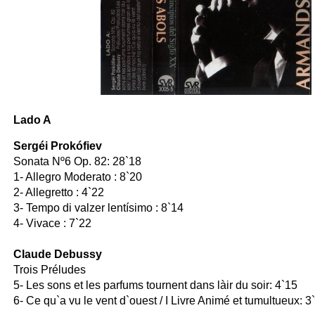
Lado A
Sergéi Prokófiev
Sonata Nº6 Op. 82: 28`18
1- Allegro Moderato : 8`20
2- Allegretto : 4`22
3- Tempo di valzer lentísimo : 8`14
4- Vivace : 7`22
Claude Debussy
Trois Préludes
5- Les sons et les parfums tournent dans làir du soir: 4`15
6- Ce qu`a vu le vent d`ouest / I Livre Animé et tumultueux: 3