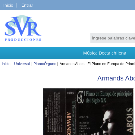
Inicio
Entrar
Música Docta chilena
Inicio
|
Universal
|
Piano/Órgano
| Armands Abols - El Piano en Europa de Princip
Armands Abol