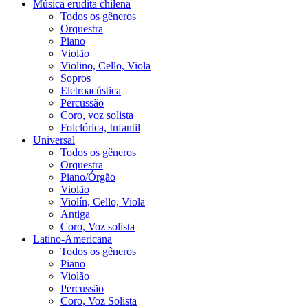
Música erudita chilena
Todos os gêneros
Orquestra
Piano
Violão
Violino, Cello, Viola
Sopros
Eletroacústica
Percussão
Coro, voz solista
Folclórica, Infantil
Universal
Todos os gêneros
Orquestra
Piano/Órgão
Violão
Violín, Cello, Viola
Antiga
Coro, Voz solista
Latino-Americana
Todos os gêneros
Piano
Violão
Percussão
Coro, Voz Solista