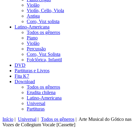
Violão
Violín, Cello, Viola
Antiga
Coro, Voz solista
Latino-Americana
Todos os gêneros
Piano
Violão
Percussão
Coro, Voz Solista
Folclòrica, Infantil
DVD
Partituras e Livros
Fita K7
Download
Todos os gêneros
Erudita chilena
Latino-Americana
Universal
Partituras
Início
|
Universal
|
Todos os gêneros
| Arte Musical do Gótico nas
Vozes de Collegium Vocale [Cassette]