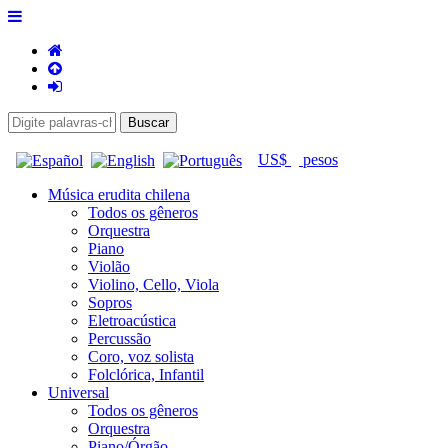
US$
pesos
Música erudita chilena
Todos os gêneros
Orquestra
Piano
Violão
Violino, Cello, Viola
Sopros
Eletroacústica
Percussão
Coro, voz solista
Folclórica, Infantil
Universal
Todos os gêneros
Orquestra
Piano/Órgão