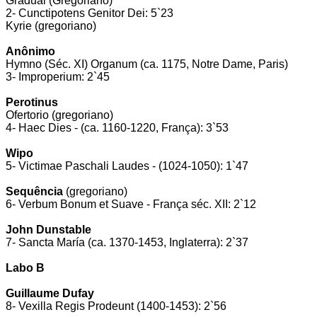
Gradual (Gregoriano)
2- Cunctipotens Genitor Dei: 5`23
Kyrie (gregoriano)
Anônimo
Hymno (Séc. XI) Organum (ca. 1175, Notre Dame, Paris)
3- Improperium: 2`45
Perotinus
Ofertorio (gregoriano)
4- Haec Dies - (ca. 1160-1220, França): 3`53
Wipo
5- Victimae Paschali Laudes - (1024-1050): 1`47
Sequência
(gregoriano)
6- Verbum Bonum et Suave - França séc. XII: 2`12
John Dunstable
7- Sancta María (ca. 1370-1453, Inglaterra): 2`37
Labo B
Guillaume Dufay
8- Vexilla Regis Prodeunt (1400-1453): 2`56