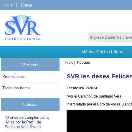
Inicio
Entrar
Música Docta chilena
Inicio
| Noticias
Vea más
SVR les desea Felices
Promociones
Todos los ítems
Fecha:
09/12/2024
"Por el Camino", de Santiago Vera
Noticias
Interpretado por el Coro de Voces Blanc
40 años se cumplen de la
"Misa por la Paz", de
Santiago Vera-Rivera