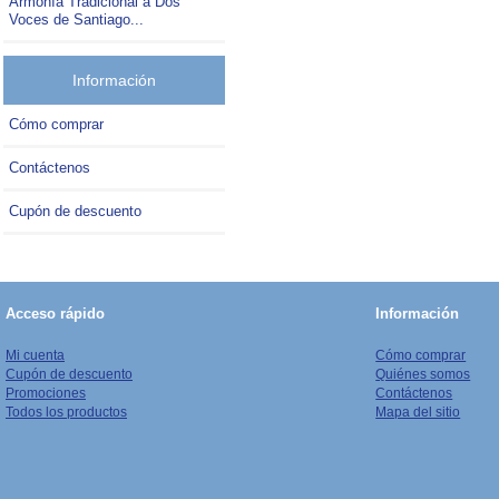
Armonía Tradicional a Dos
Voces de Santiago...
Información
Cómo comprar
Contáctenos
Cupón de descuento
Acceso rápido
Información
Mi cuenta
Cómo comprar
Cupón de descuento
Quiénes somos
Promociones
Contáctenos
Todos los productos
Mapa del sitio