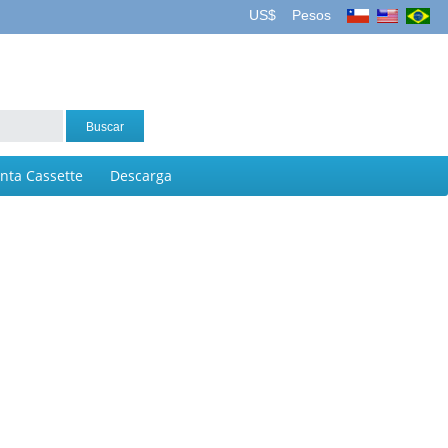
US$
Pesos
inta Cassette
Descarga