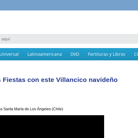
Universal
Latinoamericana
DVD
Partituras y Libros
C
 Fiestas con este Villancico navideño
as Santa María de Los Ángeles (Chile)