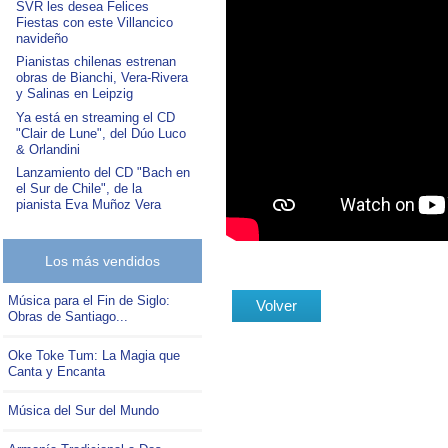
SVR les desea Felices
Fiestas con este Villancico
navideño
Pianistas chilenas estrenan
obras de Bianchi, Vera-Rivera
y Salinas en Leipzig
Ya está en streaming el CD
"Clair de Lune", del Dúo Luco
& Orlandini
Lanzamiento del CD "Bach en
el Sur de Chile", de la
pianista Eva Muñoz Vera
Los más vendidos
Música para el Fin de Siglo:
Volver
Obras de Santiago...
Oke Toke Tum: La Magia que
Canta y Encanta
Música del Sur del Mundo