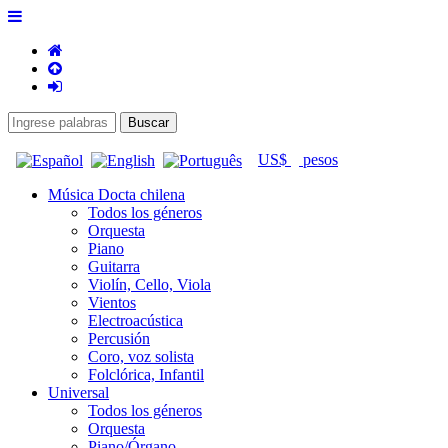
US$
pesos
Música Docta chilena
Todos los géneros
Orquesta
Piano
Guitarra
Violín, Cello, Viola
Vientos
Electroacústica
Percusión
Coro, voz solista
Folclórica, Infantil
Universal
Todos los géneros
Orquesta
Piano/Órgano