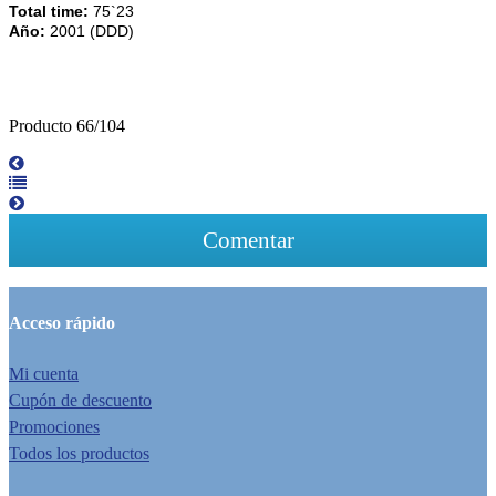
Total time:
75`23
Año:
2001 (DDD)
Producto 66/104
Comentar
Acceso rápido
Mi cuenta
Cupón de descuento
Promociones
Todos los productos