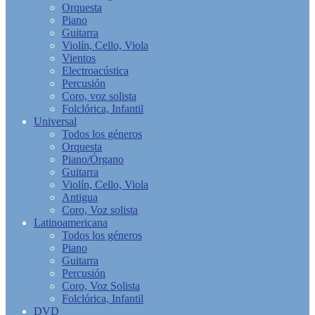
Orquesta
Piano
Guitarra
Violín, Cello, Viola
Vientos
Electroacústica
Percusión
Coro, voz solista
Folclórica, Infantil
Universal
Todos los géneros
Orquesta
Piano/Órgano
Guitarra
Violín, Cello, Viola
Antigua
Coro, Voz solista
Latinoamericana
Todos los géneros
Piano
Guitarra
Percusión
Coro, Voz Solista
Folclórica, Infantil
DVD