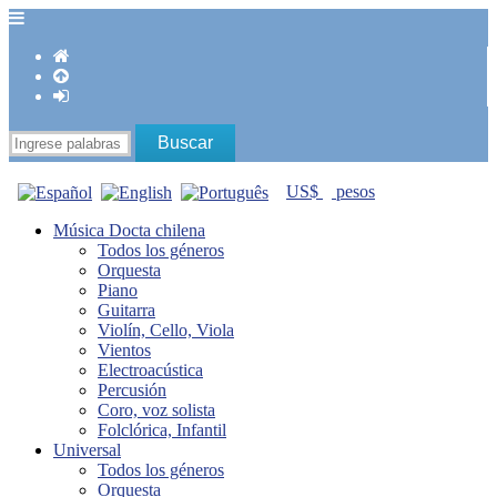
US$
pesos
Música Docta chilena
Todos los géneros
Orquesta
Piano
Guitarra
Violín, Cello, Viola
Vientos
Electroacústica
Percusión
Coro, voz solista
Folclórica, Infantil
Universal
Todos los géneros
Orquesta