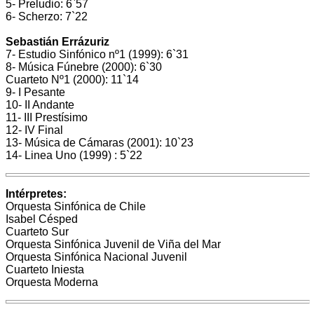
5- Preludio: 6`57
6- Scherzo: 7`22
Sebastián Errázuriz
7- Estudio Sinfónico nº1 (1999): 6`31
8- Música Fúnebre (2000): 6`30
Cuarteto Nº1 (2000): 11`14
9- I Pesante
10- II Andante
11- III Prestísimo
12- IV Final
13- Música de Cámaras (2001): 10`23
14- Linea Uno (1999) : 5`22
Intérpretes:
Orquesta Sinfónica de Chile
Isabel Césped
Cuarteto Sur
Orquesta Sinfónica Juvenil de Viña del Mar
Orquesta Sinfónica Nacional Juvenil
Cuarteto Iniesta
Orquesta Moderna