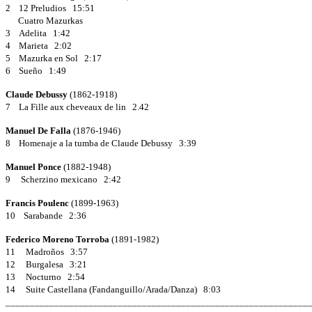
2 12 Preludios 15:51
Cuatro Mazurkas
3 Adelita 1:42
4 Marieta 2:02
5 Mazurka en Sol 2:17
6 Sueño 1:49
Claude Debussy
(1862-1918)
7 La Fille aux cheveaux de lin 2.42
Manuel De Falla
(1876-1946)
8 Homenaje a la tumba de Claude Debussy 3:39
Manuel Ponce
(1882-1948)
9 Scherzino mexicano 2:42
Francis Poulenc
(1899-1963)
10 Sarabande 2:36
Federico Moreno Torroba
(1891-1982)
11 Madroños 3:57
12 Burgalesa 3:21
13 Nocturno 2:54
14 Suite Castellana (Fandanguillo/Arada/Danza) 8:03
______________________________________________________________