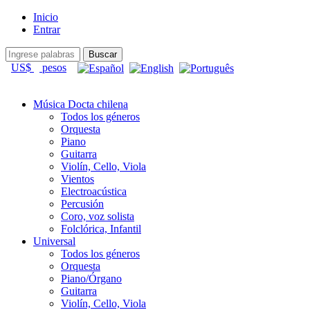
Inicio
Entrar
US$
pesos
Música Docta chilena
Todos los géneros
Orquesta
Piano
Guitarra
Violín, Cello, Viola
Vientos
Electroacústica
Percusión
Coro, voz solista
Folclórica, Infantil
Universal
Todos los géneros
Orquesta
Piano/Órgano
Guitarra
Violín, Cello, Viola