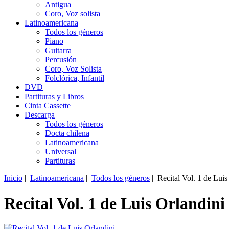
Antigua
Coro, Voz solista
Latinoamericana
Todos los géneros
Piano
Guitarra
Percusión
Coro, Voz Solista
Folclórica, Infantil
DVD
Partituras y Libros
Cinta Cassette
Descarga
Todos los géneros
Docta chilena
Latinoamericana
Universal
Partituras
Inicio
|
Latinoamericana
|
Todos los géneros
| Recital Vol. 1 de Luis
Recital Vol. 1 de Luis Orlandini