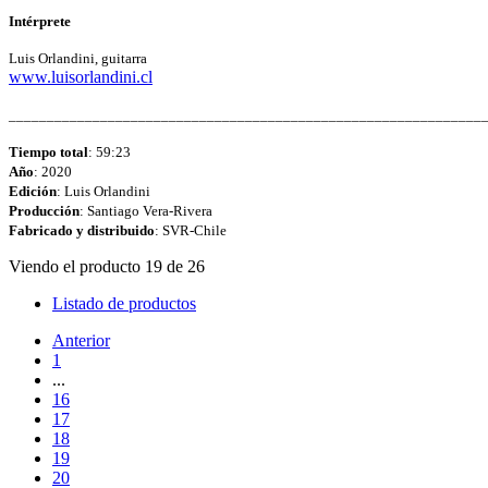
Intérprete
Luis Orlandini, guitarra
www.luisorlandini.cl
______________________________________________________________
Tiempo total
: 59:23
Año
: 2020
Edición
: Luis Orlandini
Producción
: Santiago Vera-Rivera
Fabricado y distribuido
: SVR-Chile
Viendo el producto 19 de 26
Listado de productos
Anterior
1
...
16
17
18
19
20