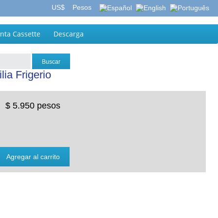
US$
Pesos
inta Cassette
Descarga
ia Frigerio
$ 5.950 pesos