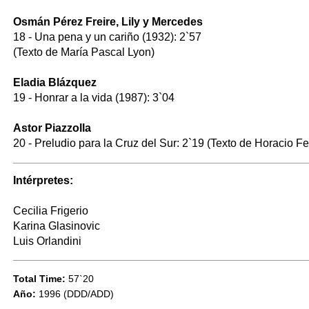
Osmán Pérez Freire, Lily y Mercedes
18 - Una pena y un cariño (1932): 2`57
(Texto de María Pascal Lyon)
Eladia Blázquez
19 - Honrar a la vida (1987): 3`04
Astor Piazzolla
20 - Preludio para la Cruz del Sur: 2`19 (Texto de Horacio Fe
Intérpretes:
Cecilia Frigerio
Karina Glasinovic
Luis Orlandini
Total Time:
57`20
Año:
1996 (DDD/ADD)