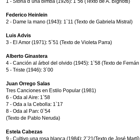
1 - Storia d`una bimba (1926): 1`56 (Texto de A. Bignotti)
Federico Heinlein
2 - Dame la mano (1943): 1`11 (Texto de Gabriela Mistral)
Luis Advis
3 - El Amor (1971): 5`51 (Texto de Violeta Parra)
Alberto Ginastera
4 - Canción al árbol del olvido (1945): 1`58 (Texto de Fernán
5 - Triste (1946): 3`00
Juan Orrego Salas
Tres Canciones en Estilo Popular (1981)
6 - Oda al Aire: 1`58
7 - Oda a la Cebolla: 1`17
8 - Oda al Pan: 0`54
(Texto de Pablo Neruda)
Estela Cabezas
9 - Cultivo una rosa blanca (1984): 2`21(Texto de José Martí)