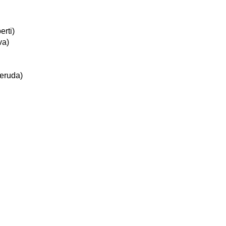
erti)
va)
Neruda)