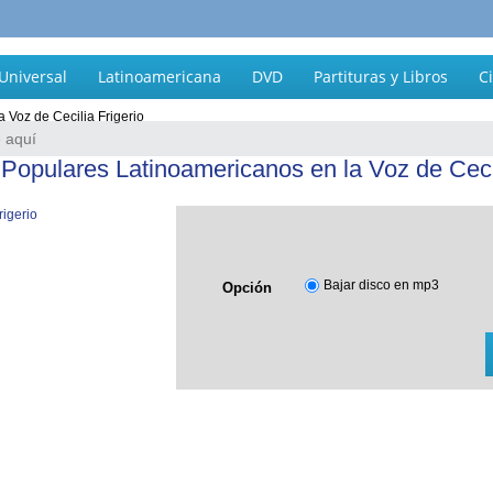
Universal
Latinoamericana
DVD
Partituras y Libros
C
 Voz de Cecilia Frigerio
 Populares Latinoamericanos en la Voz de Cecil
Bajar disco en mp3
Opción