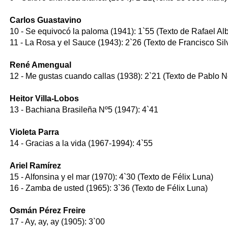
Carlos Guastavino
10 - Se equivocó la paloma (1941): 1`55 (Texto de Rafael Alb
11 - La Rosa y el Sauce (1943): 2`26 (Texto de Francisco Sil
René Amengual
12 - Me gustas cuando callas (1938): 2`21 (Texto de Pablo 
Heitor Villa-Lobos
13 - Bachiana Brasileña Nº5 (1947): 4`41
Violeta Parra
14 - Gracias a la vida (1967-1994): 4`55
Ariel Ramírez
15 - Alfonsina y el mar (1970): 4`30 (Texto de Félix Luna)
16 - Zamba de usted (1965): 3`36 (Texto de Félix Luna)
Osmán Pérez Freire
17 - Ay, ay, ay (1905): 3`00