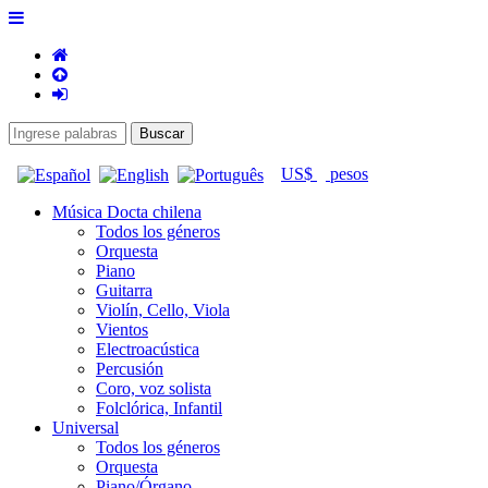
US$
pesos
Música Docta chilena
Todos los géneros
Orquesta
Piano
Guitarra
Violín, Cello, Viola
Vientos
Electroacústica
Percusión
Coro, voz solista
Folclórica, Infantil
Universal
Todos los géneros
Orquesta
Piano/Órgano