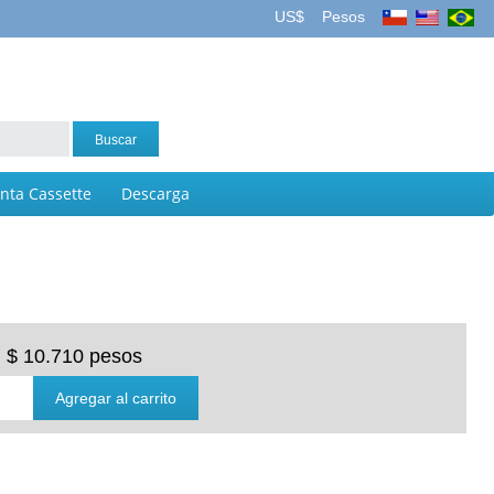
US$
Pesos
inta Cassette
Descarga
$ 10.710 pesos