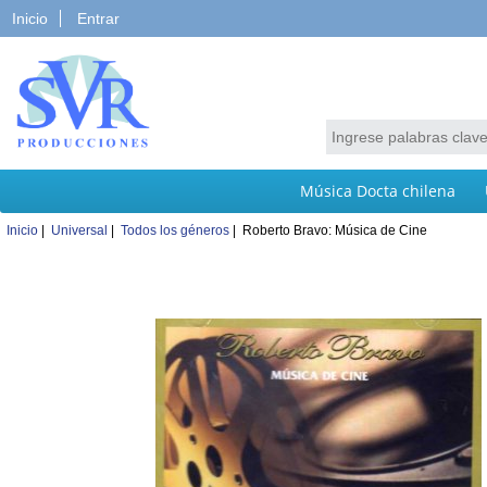
Inicio
Entrar
Música Docta chilena
Inicio
|
Universal
|
Todos los géneros
| Roberto Bravo: Música de Cine