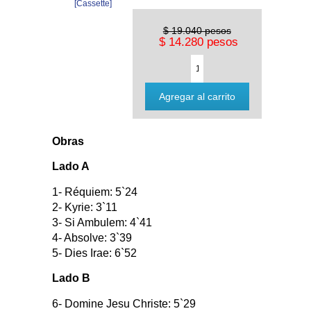
$ 19.040 pesos
$ 14.280 pesos
Obras
Lado A
1- Réquiem: 5`24
2- Kyrie: 3`11
3- Si Ambulem: 4`41
4- Absolve: 3`39
5- Dies Irae: 6`52
Lado B
6- Domine Jesu Christe: 5`29