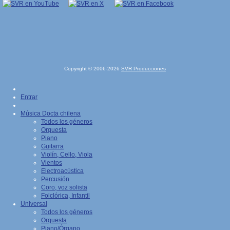
Copyright © 2006-2026
SVR Producciones
Entrar
Música Docta chilena
Todos los géneros
Orquesta
Piano
Guitarra
Violín, Cello, Viola
Vientos
Electroacústica
Percusión
Coro, voz solista
Folclórica, Infantil
Universal
Todos los géneros
Orquesta
Piano/Órgano