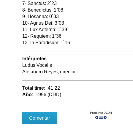
7- Sanctus: 2`23
8- Benedictus: 1`08
9- Hosanna: 0`33
10- Agnus Dei: 3`03
11- Lux Aeterna: 1`39
12- Requiem: 1`36
13- In Paradisum: 1`16
Intérpretes
Ludus Vocalis
Alejandro Reyes, director
Total time:
41`22
Año:
1996 (DDD)
Producto 27/34
Comentar