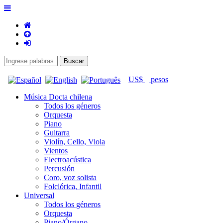
US$
pesos
Música Docta chilena
Todos los géneros
Orquesta
Piano
Guitarra
Violín, Cello, Viola
Vientos
Electroacústica
Percusión
Coro, voz solista
Folclórica, Infantil
Universal
Todos los géneros
Orquesta
Piano/Órgano