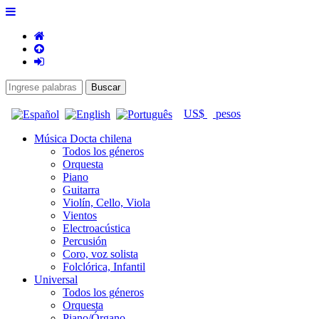
US$
pesos
Música Docta chilena
Todos los géneros
Orquesta
Piano
Guitarra
Violín, Cello, Viola
Vientos
Electroacústica
Percusión
Coro, voz solista
Folclórica, Infantil
Universal
Todos los géneros
Orquesta
Piano/Órgano