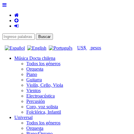
US$
pesos
Música Docta chilena
Todos los géneros
Orquesta
Piano
Guitarra
Violín, Cello, Viola
Vientos
Electroacústica
Percusión
Coro, voz solista
Folclórica, Infantil
Universal
Todos los géneros
Orquesta
Piano/Órgano