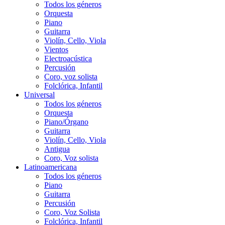
Todos los géneros
Orquesta
Piano
Guitarra
Violín, Cello, Viola
Vientos
Electroacústica
Percusión
Coro, voz solista
Folclórica, Infantil
Universal
Todos los géneros
Orquesta
Piano/Órgano
Guitarra
Violín, Cello, Viola
Antigua
Coro, Voz solista
Latinoamericana
Todos los géneros
Piano
Guitarra
Percusión
Coro, Voz Solista
Folclórica, Infantil