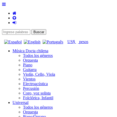
US$
pesos
Música Docta chilena
Todos los géneros
Orquesta
Piano
Guitarra
Violín, Cello, Viola
Vientos
Electroacústica
Percusión
Coro, voz solista
Folclórica, Infantil
Universal
Todos los géneros
Orquesta
Piano/Órgano