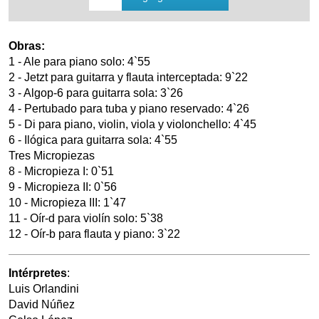
Obras:
1 - Ale para piano solo: 4`55
2 - Jetzt para guitarra y flauta interceptada: 9`22
3 - Algop-6 para guitarra sola: 3`26
4 - Pertubado para tuba y piano reservado: 4`26
5 - Di para piano, violin, viola y violonchello: 4`45
6 - Ilógica para guitarra sola: 4`55
Tres Micropiezas
8 - Micropieza I: 0`51
9 - Micropieza II: 0`56
10 - Micropieza III: 1`47
11 - Oír-d para violín solo: 5`38
12 - Oír-b para flauta y piano: 3`22
Intérpretes
:
Luis Orlandini
David Núñez