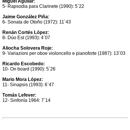
Miguel Aguilar:
5- Rapsodia para Clarinete (1990): 5`22
Jaime González Piña:
6- Sonata de Otoño (1972): 11`43
Renán Cortés López:
8- Dúo Est (1993): 4`07
Aliocha Solovera Roje:
9- Variazioni per oboe violoncello e pianoforte (1987): 13`03
Ricardo Escobedo:
10- On board (1990): 5`26
Mario Mora López:
11- Sinapsis (1993): 6`47
Tomás Lefever:
12- Sinfonía 1964: 7`14