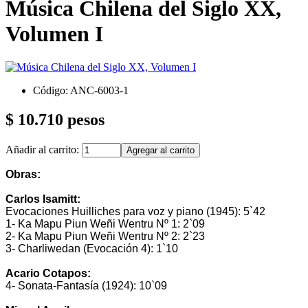
Música Chilena del Siglo XX,
Volumen I
Código: ANC-6003-1
$ 10.710 pesos
Añadir al carrito:
Obras:
Carlos Isamitt:
Evocaciones Huilliches para voz y piano (1945): 5`42
1- Ka Mapu Piun Weñi Wentru Nº 1: 2`09
2- Ka Mapu Piun Weñi Wentru Nº 2: 2`23
3- Charliwedan (Evocación 4): 1`10
Acario Cotapos:
4- Sonata-Fantasía (1924): 10`09