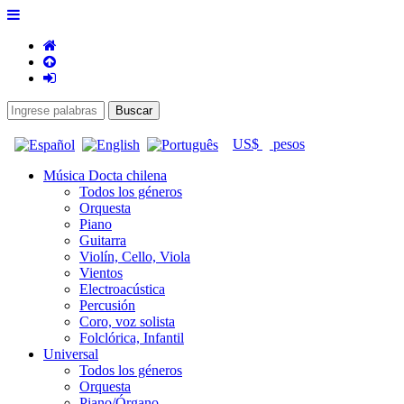
US$
pesos
Música Docta chilena
Todos los géneros
Orquesta
Piano
Guitarra
Violín, Cello, Viola
Vientos
Electroacústica
Percusión
Coro, voz solista
Folclórica, Infantil
Universal
Todos los géneros
Orquesta
Piano/Órgano