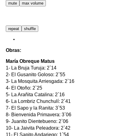
mute
max volume
repeat
shuffle
Obras:
María Obreque Matus
1- La Bruja Turuja: 2`14
2- El Gusanito Goloso: 2`55
3- La Mosquita Arriesgada: 2`16
4- El Otoño: 2`25
5- La Arañita Catalina: 2`16
6- La Lombriz Chunchulí: 2`41
7- El Sapo y la Ranita: 3`53
8- Bienvenida Primavera: 3`06
9- Juanito Dientebueno: 2`06
10- La Jaivita Peleadora: 2`42
11- El Sapito Andariego: 1`54