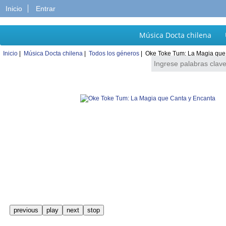
Inicio
Entrar
Música Docta chilena
Inicio
|
Música Docta chilena
|
Todos los géneros
| Oke Toke Tum: La Magia que
previous
play
next
stop