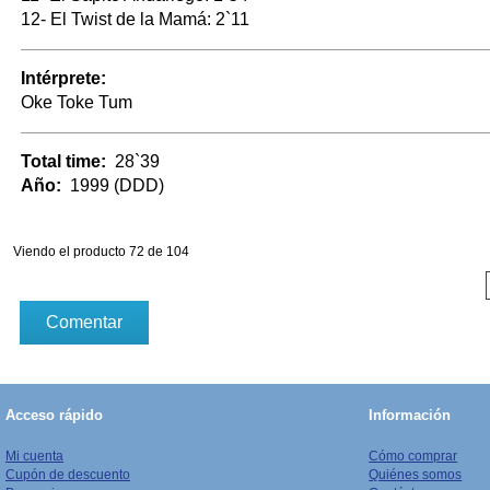
12- El Twist de la Mamá: 2`11
Intérprete:
Oke Toke Tum
Total time:
28`39
Año:
1999 (DDD)
Viendo el producto 72 de 104
Comentar
Acceso rápido
Información
Mi cuenta
Cómo comprar
Cupón de descuento
Quiénes somos