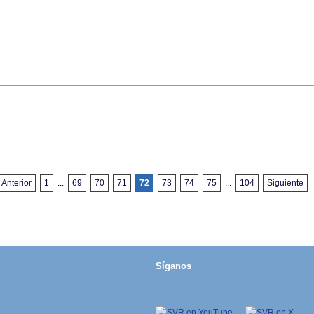
Anterior
1
...
69
70
71
72
73
74
75
...
104
Siguiente
Síganos