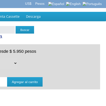
US$
Pesos
inta Cassette
Descarga
a
esde
$ 5.950 pesos