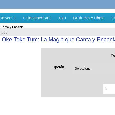
Universal
Latinoamericana
DVD
Partituras y Libros
C
 Canta y Encanta
Oke Toke Tum: La Magia que Canta y Encant
D
Opción