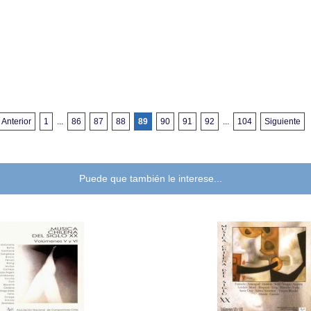
Anterior
1
...
86
87
88
89
90
91
92
...
104
Siguiente
Puede que también le interese...