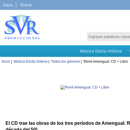
Inicio
Entrar
Música Docta chilena
Inicio
|
Música Docta chilena
|
Todos los géneros
| René Amengual: CD + Libro
El CD trae las obras de los tres períodos de Amengual: 
década del 50)