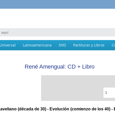
Universal
Latinoamericana
DVD
Partituras y Libros
C
René Amengual: CD + Libro
Raveliano (década de 30) - Evolución (comienzo de los 40) -