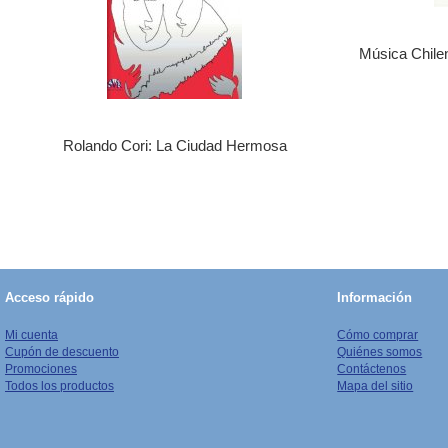
Música Chilen
Rolando Cori: La Ciudad Hermosa
Acceso rápido
Información
Mi cuenta
Cómo comprar
Cupón de descuento
Quiénes somos
Promociones
Contáctenos
Todos los productos
Mapa del sitio