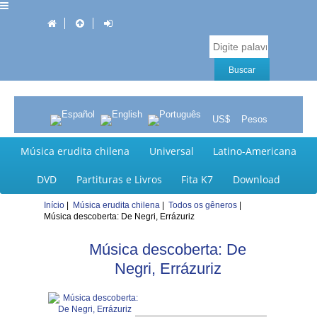
US$
Pesos
Música erudita chilena
Universal
Latino-Americana
DVD
Partituras e Livros
Fita K7
Download
Início
|
Música erudita chilena
|
Todos os gêneros
|
Música descoberta: De Negri, Errázuriz
Música descoberta: De
Negri, Errázuriz