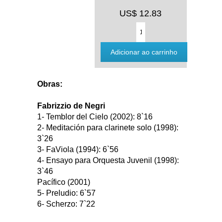
US$ 12.83
Obras:
Fabrizzio de Negri
1- Temblor del Cielo (2002): 8`16
2- Meditación para clarinete solo (1998):
3`26
3- FaViola (1994): 6`56
4- Ensayo para Orquesta Juvenil (1998):
3`46
Pacífico (2001)
5- Preludio: 6`57
6- Scherzo: 7`22