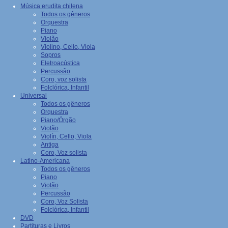
Música erudita chilena
Todos os gêneros
Orquestra
Piano
Violão
Violino, Cello, Viola
Sopros
Eletroacústica
Percussão
Coro, voz solista
Folclórica, Infantil
Universal
Todos os gêneros
Orquestra
Piano/Órgão
Violão
Violín, Cello, Viola
Antiga
Coro, Voz solista
Latino-Americana
Todos os gêneros
Piano
Violão
Percussão
Coro, Voz Solista
Folclòrica, Infantil
DVD
Partituras e Livros