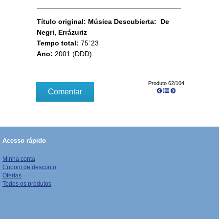
Título original: Música Descubierta: De
Negri, Errázuriz
Tempo total:
75`23
Ano:
2001 (DDD)
Produto 62/104
Comentar
Acesso rápido
Minha conta
Cupom de desconto
Ofertas
Todos os produtos