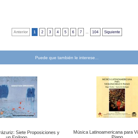
Anterior
1
2
3
4
5
6
7
...
104
Siguiente
Puede que también le interese...
Música Latinoamericana para Vi
rázuriz: Siete Proposiciones y
Piano
un Epílogo