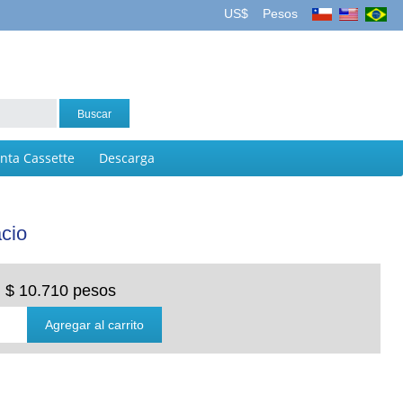
US$
Pesos
inta Cassette
Descarga
acio
$ 10.710 pesos