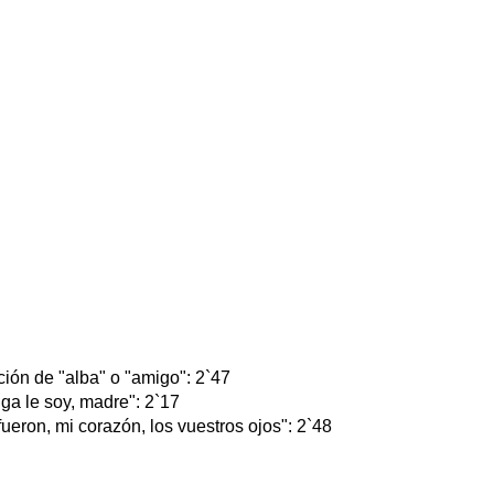
ción de "alba" o "amigo": 2`47
iga le soy, madre": 2`17
fueron, mi corazón, los vuestros ojos": 2`48