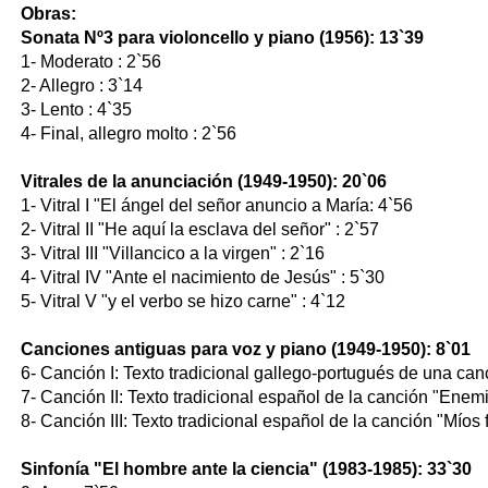
Obras:
Sonata Nº3 para violoncello y piano (1956): 13`39
1- Moderato : 2`56
2- Allegro : 3`14
3- Lento : 4`35
4- Final, allegro molto : 2`56
Vitrales de la anunciación (1949-1950): 20`06
1- Vitral I "El ángel del señor anuncio a María: 4`56
2- Vitral II "He aquí la esclava del señor" : 2`57
3- Vitral III "Villancico a la virgen" : 2`16
4- Vitral IV "Ante el nacimiento de Jesús" : 5`30
5- Vitral V "y el verbo se hizo carne" : 4`12
Canciones antiguas para voz y piano (1949-1950): 8`01
6- Canción I: Texto tradicional gallego-portugués de una can
7- Canción II: Texto tradicional español de la canción "Enem
8- Canción III: Texto tradicional español de la canción "Míos 
Sinfonía "El hombre ante la ciencia" (1983-1985): 33`30