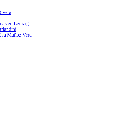
Rivera
inas en Leipzig
rlandini
a Eva Muñoz Vera