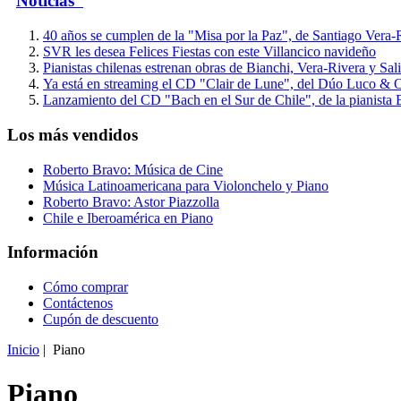
Noticias
40 años se cumplen de la "Misa por la Paz", de Santiago Vera-
SVR les desea Felices Fiestas con este Villancico navideño
Pianistas chilenas estrenan obras de Bianchi, Vera-Rivera y Sal
Ya está en streaming el CD "Clair de Lune", del Dúo Luco & O
Lanzamiento del CD "Bach en el Sur de Chile", de la pianist
Los más vendidos
Roberto Bravo: Música de Cine
Música Latinoamericana para Violonchelo y Piano
Roberto Bravo: Astor Piazzolla
Chile e Iberoamérica en Piano
Información
Cómo comprar
Contáctenos
Cupón de descuento
Inicio
| Piano
Piano