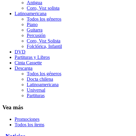
Antigua
Coro, Voz solista
Latinoamericana
Todos los géneros
Piano
Guitarra
Percusión
Coro, Voz Solista
Folclórica, Infantil
DVD
Partituras y Libros
Cinta Cassette
Descarga
Todos los géneros
Docta chilena
Latinoamericana
Universal
Partituras
Vea más
Promociones
Todos los ítems