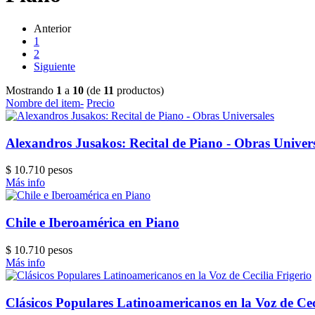
Anterior
1
2
Siguiente
Mostrando
1
a
10
(de
11
productos)
Nombre del item-
Precio
Alexandros Jusakos: Recital de Piano - Obras Univer
$ 10.710 pesos
Más info
Chile e Iberoamérica en Piano
$ 10.710 pesos
Más info
Clásicos Populares Latinoamericanos en la Voz de Cec