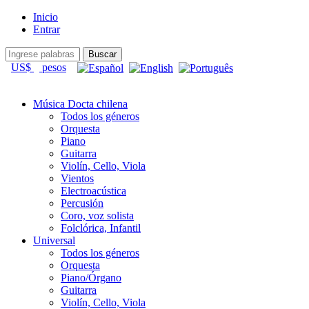
Inicio
Entrar
US$
pesos
Música Docta chilena
Todos los géneros
Orquesta
Piano
Guitarra
Violín, Cello, Viola
Vientos
Electroacústica
Percusión
Coro, voz solista
Folclórica, Infantil
Universal
Todos los géneros
Orquesta
Piano/Órgano
Guitarra
Violín, Cello, Viola