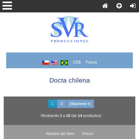
US$
Pesos
Docta chilena
1
2
[Siguiente »]
Mostrando
1
a
10
(de
14
productos)
Nombre del item-
Precio