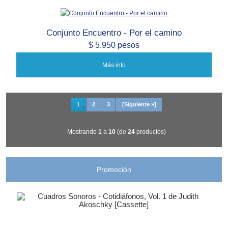
Conjunto Encuentro - Por el camino
$ 5.950 pesos
Más info
1
2
3
[Siguiente »]
Mostrando
1
a
10
(de
24
productos)
Promoción