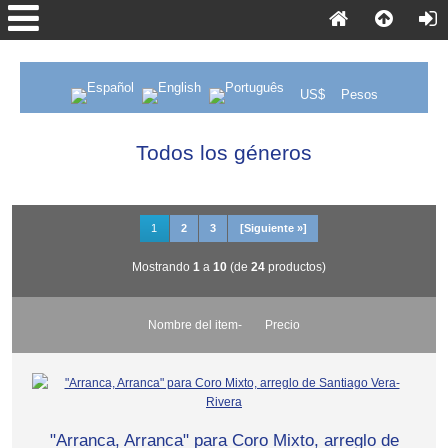
US$
Pesos
Todos los géneros
1
2
3
[Siguiente »]
Mostrando
1
a
10
(de
24
productos)
Nombre del item-
Precio
"Arranca, Arranca" para Coro Mixto, arreglo de