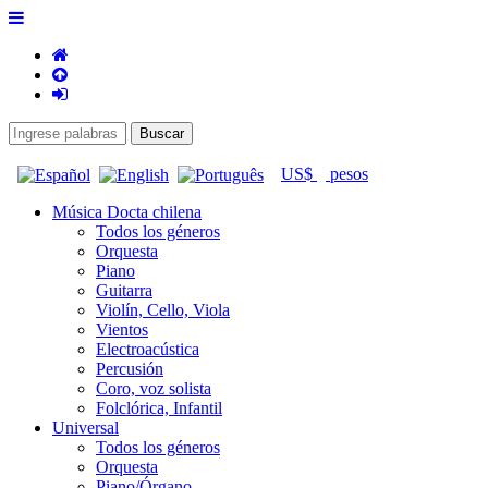
US$
pesos
Música Docta chilena
Todos los géneros
Orquesta
Piano
Guitarra
Violín, Cello, Viola
Vientos
Electroacústica
Percusión
Coro, voz solista
Folclórica, Infantil
Universal
Todos los géneros
Orquesta
Piano/Órgano