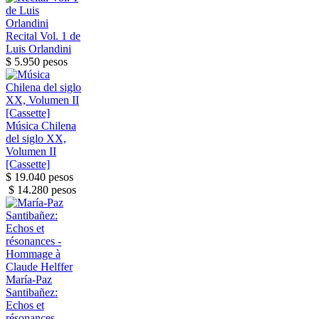
Recital Vol. 1 de
Luis Orlandini
$ 5.950 pesos
Música Chilena
del siglo XX,
Volumen II
[Cassette]
$ 19.040 pesos
$ 14.280 pesos
María-Paz
Santibañez:
Echos et
résonances -