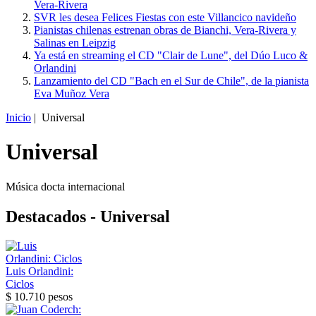
Vera-Rivera
SVR les desea Felices Fiestas con este Villancico navideño
Pianistas chilenas estrenan obras de Bianchi, Vera-Rivera y
Salinas en Leipzig
Ya está en streaming el CD "Clair de Lune", del Dúo Luco &
Orlandini
Lanzamiento del CD "Bach en el Sur de Chile", de la pianista
Eva Muñoz Vera
Inicio
| Universal
Universal
Música docta internacional
Destacados - Universal
Luis Orlandini:
Ciclos
$ 10.710 pesos