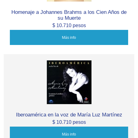
Homenaje a Johannes Brahms a los Cien Años de
su Muerte
$ 10.710 pesos
Más info
Iberoamérica en la voz de María Luz Martínez
$ 10.710 pesos
Más info