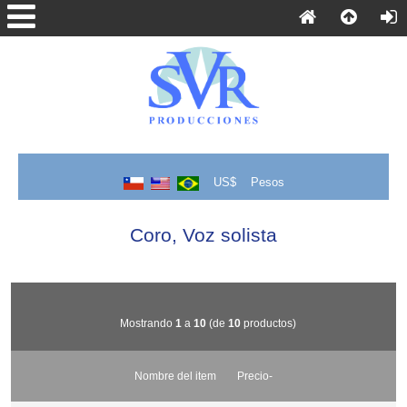
US$
Pesos
Coro, Voz solista
Mostrando
1
a
10
(de
10
productos)
Nombre del item
Precio-