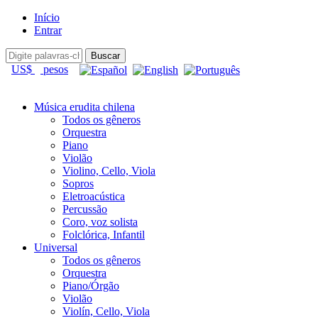
Início
Entrar
US$
pesos
Música erudita chilena
Todos os gêneros
Orquestra
Piano
Violão
Violino, Cello, Viola
Sopros
Eletroacústica
Percussão
Coro, voz solista
Folclórica, Infantil
Universal
Todos os gêneros
Orquestra
Piano/Órgão
Violão
Violín, Cello, Viola