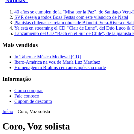
Notícias
40 años se cumplen de la "Misa por la Paz", de Santiago Vera-
SVR deseja a todos Boas Festas com este vilancico de Natal
Pianistas chilenas estreiam obras de Bianchi, Vera-Rivera e Sal
Ya está en streaming el CD "Clair de Lune", del Dúo Luco & O
Lanzamiento del CD "Bach en el Sur de Chile", de la pianist
Mais vendidos
In Taberna: Música Medieval [CD]
Ibero-América na voz de María Luz Martínez
Homenagem a Brahms cem anos após sua morte
Informação
Como comprar
Fale conosco
Cupom de desconto
Início
| Coro, Voz solista
Coro, Voz solista