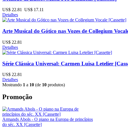
US$ 22.81
US$ 17.11
Detalhes
Arte Musical do Gótico nas Vozes de Collegium Vocale
US$ 22.81
Detalhes
Série Clássica Universal: Carmen Luisa Letelier [Casse
US$ 22.81
Detalhes
Mostrando
1
a
10
(de
10
produtos)
Promoção
Armands Abols - O piano na Europa de princípios
do séc. XX [Cassette]