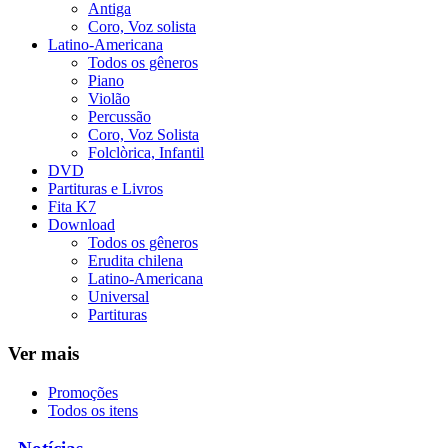
Antiga
Coro, Voz solista
Latino-Americana
Todos os gêneros
Piano
Violão
Percussão
Coro, Voz Solista
Folclòrica, Infantil
DVD
Partituras e Livros
Fita K7
Download
Todos os gêneros
Erudita chilena
Latino-Americana
Universal
Partituras
Ver mais
Promoções
Todos os itens