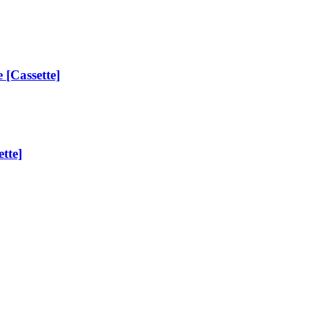
 [Cassette]
tte]