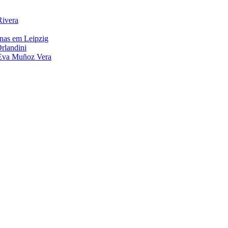
Rivera
inas em Leipzig
rlandini
a Eva Muñoz Vera