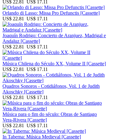
US$ 22.81
US$ 17.11
Orlando di Lasso: Missa Pro Defunctis [Cassette]
US$ 22.81
US$ 17.11
Joaquín Rodrigo: Concierto de Aranjuez, Madrigal e
Andaluz [Cassette]
US$ 22.81
US$ 17.11
Música Chilena do Século XX, Volume II [Cassette]
US$ 22.81
US$ 17.11
Quadros Sonoros - Cotidiáfonos, Vol. 1 de Judith
Akoschky [Cassette]
US$ 22.81
US$ 17.11
Música para o fim do século: Obras de Santiago
Vera-Rivera [Cassette]
US$ 22.81
US$ 17.11
In Taberna: Música Medieval [Cassette]