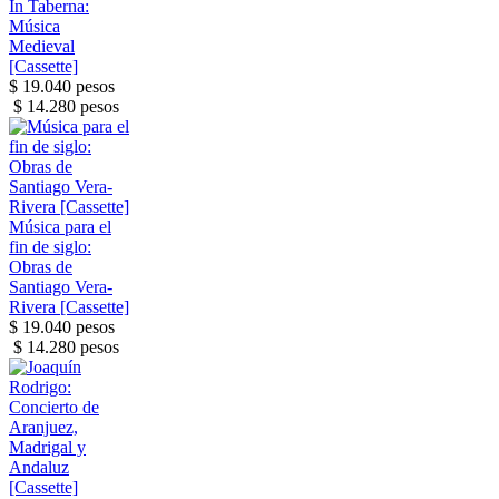
In Taberna:
Música
Medieval
[Cassette]
$ 19.040 pesos
$ 14.280 pesos
Música para el
fin de siglo:
Obras de
Santiago Vera-
Rivera [Cassette]
$ 19.040 pesos
$ 14.280 pesos