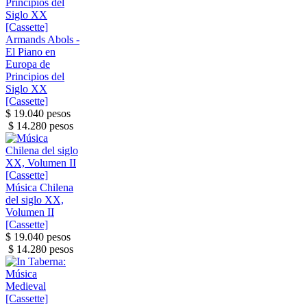
Armands Abols -
El Piano en
Europa de
Principios del
Siglo XX
[Cassette]
$ 19.040 pesos
$ 14.280 pesos
Música Chilena
del siglo XX,
Volumen II
[Cassette]
$ 19.040 pesos
$ 14.280 pesos