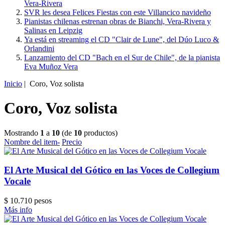
Vera-Rivera
SVR les desea Felices Fiestas con este Villancico navideño
Pianistas chilenas estrenan obras de Bianchi, Vera-Rivera y
Salinas en Leipzig
Ya está en streaming el CD "Clair de Lune", del Dúo Luco &
Orlandini
Lanzamiento del CD "Bach en el Sur de Chile", de la pianista
Eva Muñoz Vera
Inicio
| Coro, Voz solista
Coro, Voz solista
Mostrando
1
a
10
(de
10
productos)
Nombre del item-
Precio
El Arte Musical del Gótico en las Voces de Collegium
Vocale
$ 10.710 pesos
Más info