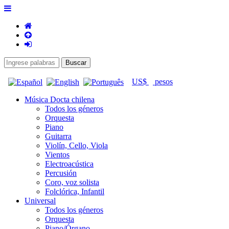
US$
pesos
Música Docta chilena
Todos los géneros
Orquesta
Piano
Guitarra
Violín, Cello, Viola
Vientos
Electroacústica
Percusión
Coro, voz solista
Folclórica, Infantil
Universal
Todos los géneros
Orquesta
Piano/Órgano