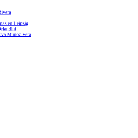
Rivera
inas en Leipzig
rlandini
a Eva Muñoz Vera