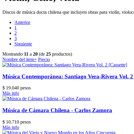
Discos de música docta chilena que incluyen obras para violín, violoce
Anterior
1
2
3
Siguiente
Mostrando
11
a
20
(de
25
productos)
Nombre del item+
Precio
Música Contemporánea: Santiago Vera-Rivera Vol. 2 
$ 19.040 pesos
Más info
Música de Cámara Chilena - Carlos Zamora
$ 10.710 pesos
Más info