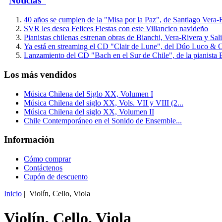
Noticias
40 años se cumplen de la "Misa por la Paz", de Santiago Vera-
SVR les desea Felices Fiestas con este Villancico navideño
Pianistas chilenas estrenan obras de Bianchi, Vera-Rivera y Sal
Ya está en streaming el CD "Clair de Lune", del Dúo Luco & O
Lanzamiento del CD "Bach en el Sur de Chile", de la pianist
Los más vendidos
Música Chilena del Siglo XX, Volumen I
Música Chilena del siglo XX, Vols. VII y VIII (2...
Música Chilena del siglo XX, Volumen II
Chile Contemporáneo en el Sonido de Ensemble...
Información
Cómo comprar
Contáctenos
Cupón de descuento
Inicio
| Violín, Cello, Viola
Violín, Cello, Viola