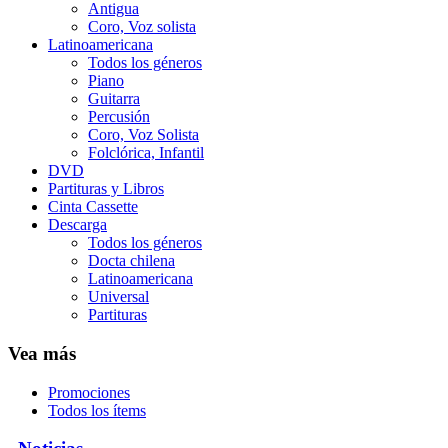
Antigua
Coro, Voz solista
Latinoamericana
Todos los géneros
Piano
Guitarra
Percusión
Coro, Voz Solista
Folclórica, Infantil
DVD
Partituras y Libros
Cinta Cassette
Descarga
Todos los géneros
Docta chilena
Latinoamericana
Universal
Partituras
Vea más
Promociones
Todos los ítems