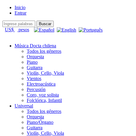
Inicio
Entrar
US$
pesos
Música Docta chilena
Todos los géneros
Orquesta
Piano
Guitarra
Violín, Cello, Viola
Vientos
Electroacústica
Percusión
Coro, voz solista
Folclórica, Infantil
Universal
Todos los géneros
Orquesta
Piano/Órgano
Guitarra
Violín, Cello, Viola