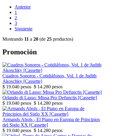
Anterior
1
2
3
Siguiente
Mostrando
11
a
20
(de
25
productos)
Promoción
Cuadros Sonoros - Cotidiáfonos, Vol. 1 de Judith
Akoschky [Cassette]
$ 19.040 pesos
$ 14.280 pesos
Orlando di Lasso: Missa Pro Defunctis [Cassette]
$ 19.040 pesos
$ 14.280 pesos
Armands Abols - El Piano en Europa de Principios
del Siglo XX [Cassette]
$ 19.040 pesos
$ 14.280 pesos