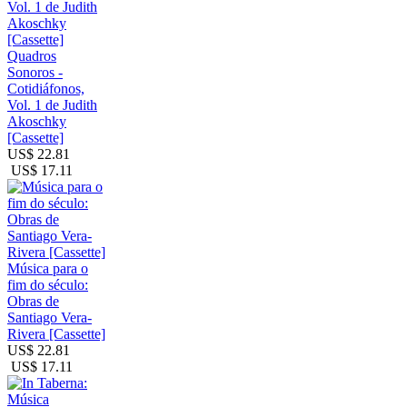
Quadros
Sonoros -
Cotidiáfonos,
Vol. 1 de Judith
Akoschky
[Cassette]
US$ 22.81
US$ 17.11
Música para o
fim do século:
Obras de
Santiago Vera-
Rivera [Cassette]
US$ 22.81
US$ 17.11