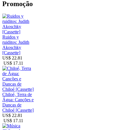
Promoção
Ruidos y
ruiditos: Judith
Akoschky
[Cassette]
US$ 22.81
US$ 17.11
Chiloé, Terra de
Água: Canções e
Danças de
Chiloé [Cassette]
US$ 22.81
US$ 17.11