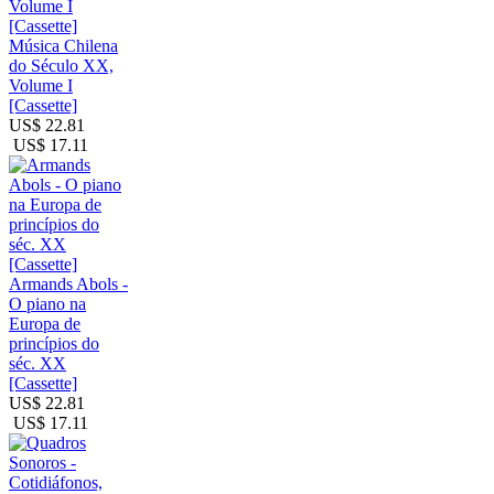
Música Chilena
do Século XX,
Volume I
[Cassette]
US$ 22.81
US$ 17.11
Armands Abols -
O piano na
Europa de
princípios do
séc. XX
[Cassette]
US$ 22.81
US$ 17.11