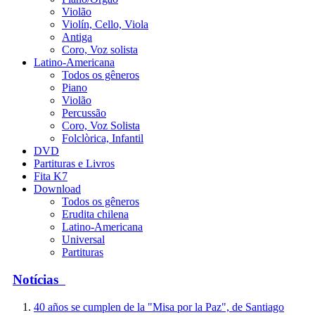
Violão
Violín, Cello, Viola
Antiga
Coro, Voz solista
Latino-Americana
Todos os gêneros
Piano
Violão
Percussão
Coro, Voz Solista
Folclòrica, Infantil
DVD
Partituras e Livros
Fita K7
Download
Todos os gêneros
Erudita chilena
Latino-Americana
Universal
Partituras
Notícias
40 años se cumplen de la "Misa por la Paz", de Santiago