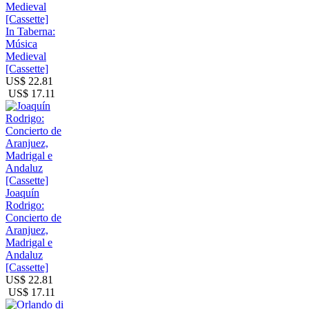
In Taberna:
Música
Medieval
[Cassette]
US$ 22.81
US$ 17.11
Joaquín
Rodrigo:
Concierto de
Aranjuez,
Madrigal e
Andaluz
[Cassette]
US$ 22.81
US$ 17.11