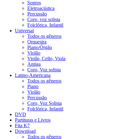
Sopros
Eletroacústica
Percussão
Coro, voz solista
Folclórica, Infantil
Universal
Todos os gêneros
Orquestra
Piano/Órgão
Violão
Violín, Cello, Viola
Antiga
Coro, Voz solista
Latino-Americana
Todos os gêneros
Piano
Violão
Percussão
Coro, Voz Solista
Folclòrica, Infantil
DVD
Partituras e Livros
Fita K7
Download
Todos os gêneros