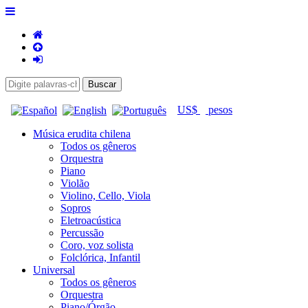
US$
pesos
Música erudita chilena
Todos os gêneros
Orquestra
Piano
Violão
Violino, Cello, Viola
Sopros
Eletroacústica
Percussão
Coro, voz solista
Folclórica, Infantil
Universal
Todos os gêneros
Orquestra
Piano/Órgão