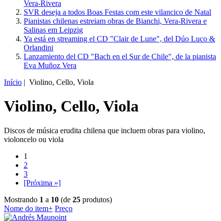
Vera-Rivera
SVR deseja a todos Boas Festas com este vilancico de Natal
Pianistas chilenas estreiam obras de Bianchi, Vera-Rivera e
Salinas em Leipzig
Ya está en streaming el CD "Clair de Lune", del Dúo Luco &
Orlandini
Lanzamiento del CD "Bach en el Sur de Chile", de la pianista
Eva Muñoz Vera
Início
| Violino, Cello, Viola
Violino, Cello, Viola
Discos de música erudita chilena que incluem obras para violino,
violoncelo ou viola
1
2
3
[Próxima »]
Mostrando
1
a
10
(de
25
produtos)
Nome do item+
Preço