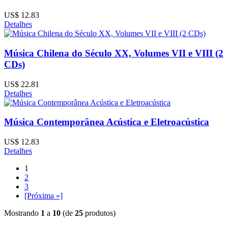
US$ 12.83
Detalhes
Música Chilena do Século XX, Volumes VII e VIII (2
CDs)
US$ 22.81
Detalhes
Música Contemporânea Acústica e Eletroacústica
US$ 12.83
Detalhes
1
2
3
[Próxima »]
Mostrando
1
a
10
(de
25
produtos)