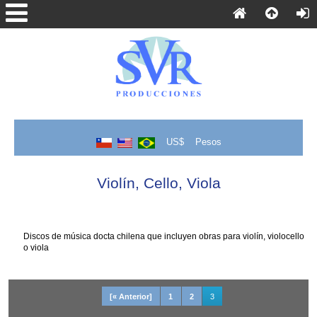
US$
Pesos
Violín, Cello, Viola
Discos de música docta chilena que incluyen obras para violín, violocello
o viola
[« Anterior]
1
2
3