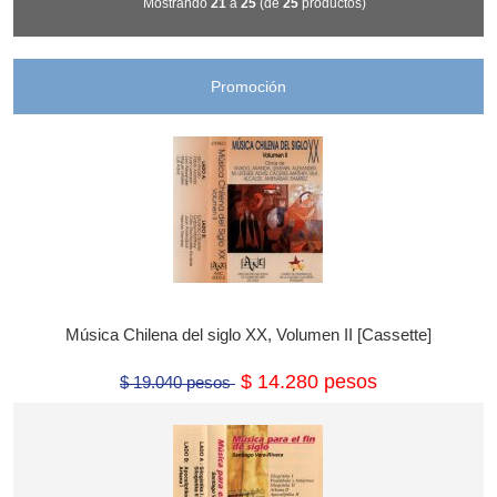
Mostrando
21
a
25
(de
25
productos)
Promoción
Música Chilena del siglo XX, Volumen II [Cassette]
$ 14.280 pesos
$ 19.040 pesos