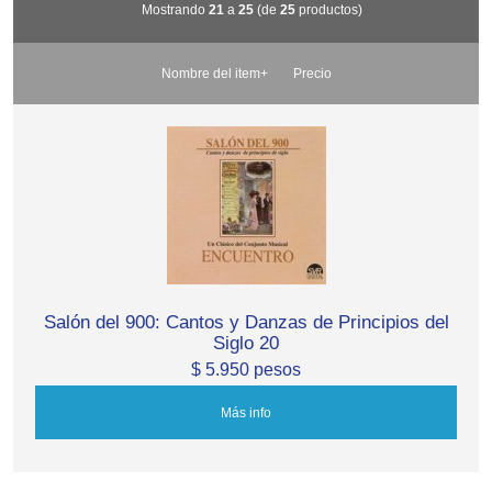
Mostrando
21
a
25
(de
25
productos)
Nombre del item+
Precio
Salón del 900: Cantos y Danzas de Principios del
Siglo 20
$ 5.950 pesos
Más info