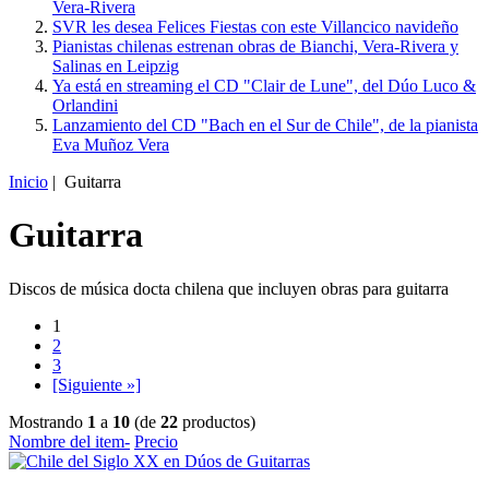
Vera-Rivera
SVR les desea Felices Fiestas con este Villancico navideño
Pianistas chilenas estrenan obras de Bianchi, Vera-Rivera y
Salinas en Leipzig
Ya está en streaming el CD "Clair de Lune", del Dúo Luco &
Orlandini
Lanzamiento del CD "Bach en el Sur de Chile", de la pianista
Eva Muñoz Vera
Inicio
| Guitarra
Guitarra
Discos de música docta chilena que incluyen obras para guitarra
1
2
3
[Siguiente »]
Mostrando
1
a
10
(de
22
productos)
Nombre del item-
Precio