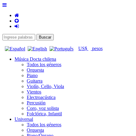
US$
pesos
Música Docta chilena
Todos los géneros
Orquesta
Piano
Guitarra
Violín, Cello, Viola
Vientos
Electroacústica
Percusión
Coro, voz solista
Folclórica, Infantil
Universal
Todos los géneros
Orquesta
Piano/Órgano