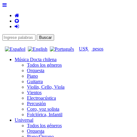
US$
pesos
Música Docta chilena
Todos los géneros
Orquesta
Piano
Guitarra
Violín, Cello, Viola
Vientos
Electroacústica
Percusión
Coro, voz solista
Folclórica, Infantil
Universal
Todos los géneros
Orquesta
Piano/Órgano