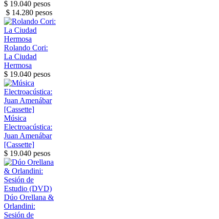
$ 19.040 pesos
$ 14.280 pesos
Rolando Cori:
La Ciudad
Hermosa
$ 19.040 pesos
Música
Electroacústica:
Juan Amenábar
[Cassette]
$ 19.040 pesos
Dúo Orellana &
Orlandini:
Sesión de