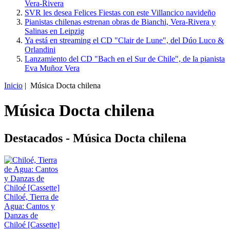
Vera-Rivera
SVR les desea Felices Fiestas con este Villancico navideño
Pianistas chilenas estrenan obras de Bianchi, Vera-Rivera y
Salinas en Leipzig
Ya está en streaming el CD "Clair de Lune", del Dúo Luco &
Orlandini
Lanzamiento del CD "Bach en el Sur de Chile", de la pianista
Eva Muñoz Vera
Inicio
| Música Docta chilena
Música Docta chilena
Destacados - Música Docta chilena
Chiloé, Tierra de
Agua: Cantos y
Danzas de
Chiloé [Cassette]